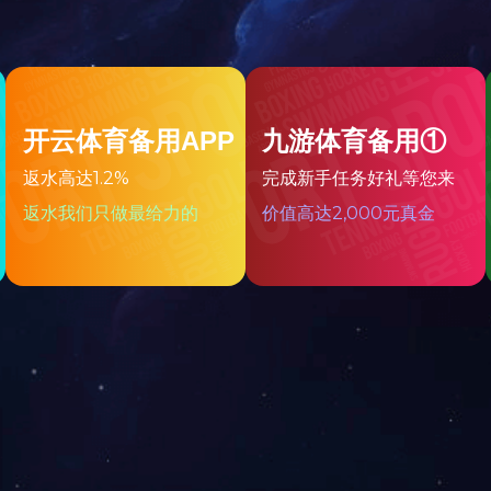
学习教育，激发全体党员增强党性、奋发有为、开拓进取。深化与
优异成绩向建党100周年献礼。
控
党建文化
广纳贤才
关注苏科微信公众号
更
范
企业文化
人才理念
询
党建工作
招贤纳士
普
群团工作
合作加盟