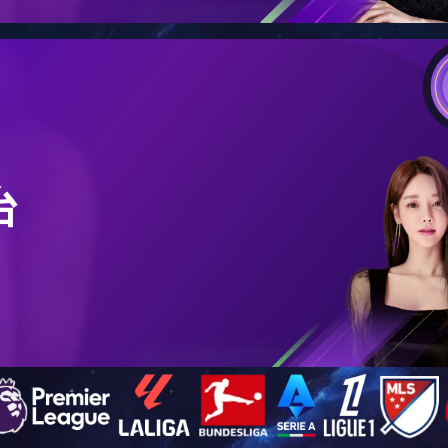
公司党支部召开支委会 推进党史学习教
1-05-14 | 浏览3050次 |
大会上的讲话精神，学党史、悟思想、办实事、开新局，以优
公司党支部5月11日上午召开支部委员会议，传达院党史学习教
会议由刘永锋书记主持。
强调，党史学习教育将贯穿2021年全年，院党委已细化每月
公司支部需严格按照院学习教育计划完成相关工作。
提出工作重点。一是为了保证学习教育成效，要求每位党员同
理解与领悟，在学习过程中撰写体会与收获，每位同志不少于四
事、作表率、开新局”3个专题研讨活动，营造党史学习教育的氛
企业工作实际，以技术咨询与培训为主要内容，深入农村为群众送