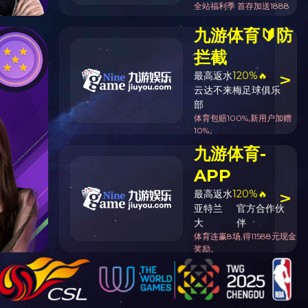
育工作
热门新闻
党支部开展“最佳党日”活动
爱游戏aiyouxi（中国）党支部组织党员干部赴古田参观学习
爱游戏aiyouxi（中国）全体党员赴嘉兴南湖参观
异成绩
公司党支部组织党史学习讨论
育具体
绿色防控现场观摩暨最佳党日活动
铭记历史、缅怀先烈、勿忘国耻
的学习
爱游戏aiyouxi（中国）党支部积极开展“三严三实”专题教育活动
“追寻革命足迹，重温峥嵘岁月”主题参加学习活动
志制订
植保所党支部和爱游戏aiyouxi（中国）党支部联合组织党员活动
篇。
返回
公司党支部召开党史学习教育动员会
围。
顶部
技术、